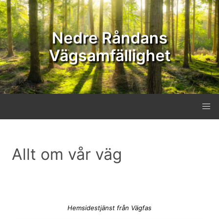
Nedre Råndans
Vägsamfällighet
Allt om vår väg
Hemsidestjänst från Vägfas