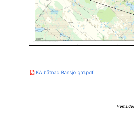
KA båtnad Ransjö ga1.pdf
Hemsides